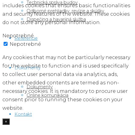
Technická správa budov
includes cookies that ensures basic functionalities
Odborné prehliadky, revízie a skúšky
and security features of the website. These cookies
Dispečing a havarijná služba
do not store any personal information.
Nepotrebné
Referencie
Nepotrebné
Any cookies that may not be particularly necessary
for the website to function and is used specifically
Dokumenty
to collect user personal data via analytics, ads,
other embedded contents are termed as non-
Dokumenty
necessary cookies. It is mandatory to procure user
Online komunikácia
consent prior to running these cookies on your
website.
Kontakt
×