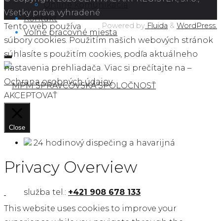
Online komunikácia
Všetky práva vyhradené
Kontakt
Powered by
Fluida
&
WordPress.
Tento web používa
Voľné pracovné miesta
súbory
cookies
. Použitím našich webových stránok
súhlasíte s použitím cookies, podľa aktuálneho
nastavenia prehliadača. Viac si prečítajte na –
Ochrana osobných údajov
.
AKCEPTOVAŤ
Close
24 hodinový dispečing a havarijná
Privacy Overview
služba tel.:
+421 908 678 133
This website uses cookies to improve your