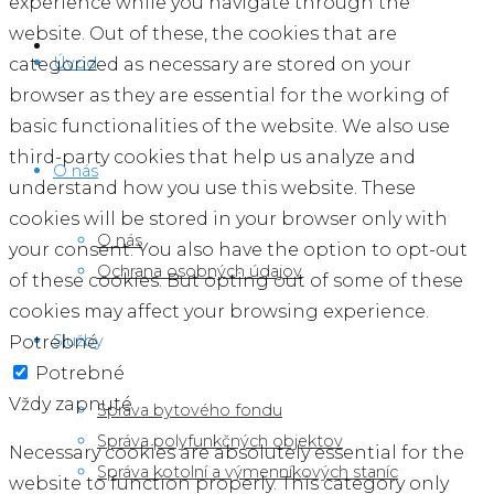
experience while you navigate through the
website. Out of these, the cookies that are
Úvod
categorized as necessary are stored on your
browser as they are essential for the working of
basic functionalities of the website. We also use
third-party cookies that help us analyze and
O nás
understand how you use this website. These
cookies will be stored in your browser only with
O nás
your consent. You also have the option to opt-out
Ochrana osobných údajov
of these cookies. But opting out of some of these
cookies may affect your browsing experience.
Služby
Potrebné
Potrebné
Vždy zapnuté
Správa bytového fondu
Správa polyfunkčných objektov
Necessary cookies are absolutely essential for the
Správa kotolní a výmenníkových staníc
website to function properly. This category only