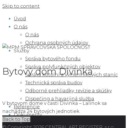
Skip to content
Úvod
O nás
O nás
Ochrana osobných údajov
Služby
Správa bytového fondu
Správa polyfunkčných objektov
Bytový dom Divinka
Správa kotolní a výmenníkových staníc
Technická správa budov
Odborné prehliadky, revízie a skúšky
Dispečing a havarijná služba
V bytovom dome v časti Divinka – Lalinok sa
Referencie
nachádza 24 bytových jednotiek.
Dokumenty
Back to Top
Dokumenty
© Copyright 2026 CENTRAL ART REGISTER, s.r.o.,